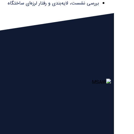
بررسی نشست، لایه‌بندی و رفتار لرزه‌ای ساختگاه
🔹
آزمایش‌های تکمیلی
:
تست مصالح FRP، گروت، چسب اپوکسی و الیاف، Pull off
آزمایش‌های کنترل کیفیت پس از اجرای مقاوم‌سازی
تست Pull out