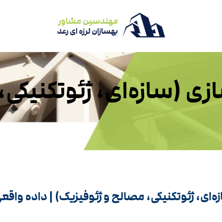
زی (سازه‌ای، ژئوتکنیکی،
ه‌ای، ژئوتکنیکی، مصالح و ژئوفیزیک) | داده وا