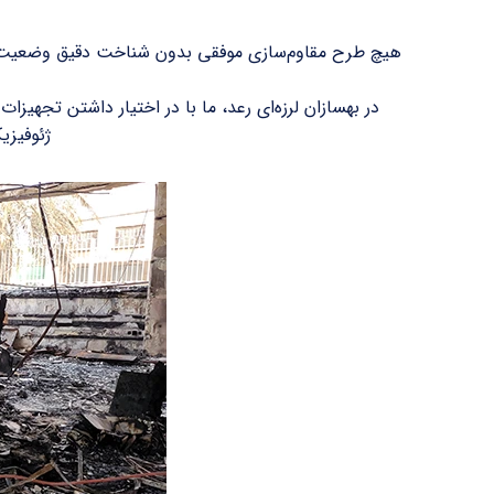
هیچ طرح مقاوم‌سازی موفقی بدون شناخت دقیق وضعیت مو
در بهسازان لرزه‌ای رعد، ما با در اختیار داشتن تجه
ژئوفیزیکی (مانند MASW و Downhole